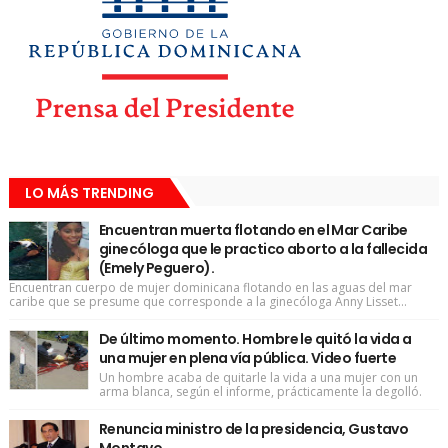
LO MÁS TRENDING
Encuentran muerta flotando en el Mar Caribe
ginecóloga que le practico aborto a la fallecida
(Emely Peguero).
Encuentran cuerpo de mujer dominicana flotando en las aguas del mar
caribe que se presume que corresponde a la ginecóloga Anny Lisset...
De último momento. Hombre le quitó la vida a
una mujer en plena vía pública. Video fuerte
Un hombre acaba de quitarle la vida a una mujer con un
arma blanca, según el informe, prácticamente la degolló.
Renuncia ministro de la presidencia, Gustavo