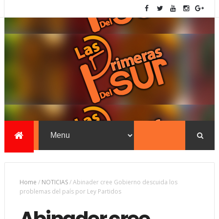
Home
/
NOTICIAS
/
Abinader cree Gobierno descuida los
problemas del país por Ley Partidos
Abinader cree