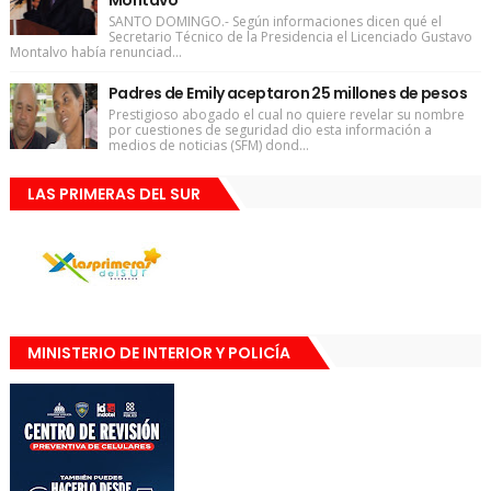
Montavo
SANTO DOMINGO.- Según informaciones dicen qué el
Secretario Técnico de la Presidencia el Licenciado Gustavo
Montalvo había renunciad...
Padres de Emily aceptaron 25 millones de pesos
Prestigioso abogado el cual no quiere revelar su nombre
por cuestiones de seguridad dio esta información a
medios de noticias (SFM) dond...
LAS PRIMERAS DEL SUR
MINISTERIO DE INTERIOR Y POLICÍA