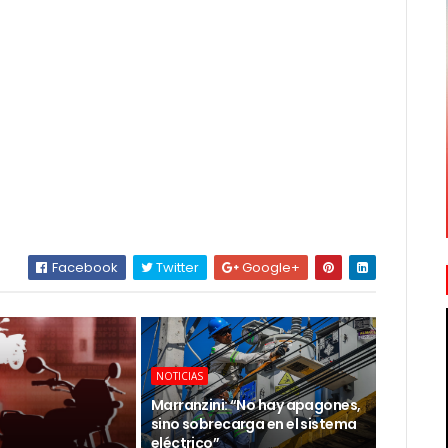
Facebook
Twitter
Google+
NOTICIAS
Marranzini: “No hay apagones,
sino sobrecarga en el sistema
eléctrico”