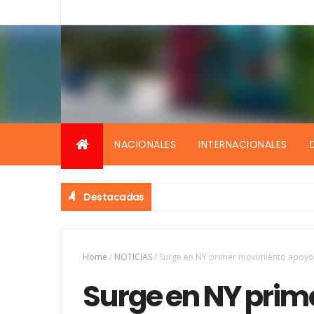
NACIONALES
INTERNACIONALES
Destacadas
Home
/
NOTICIAS
/
Surge en NY primer movimiento apoyo 
Surge en NY pri