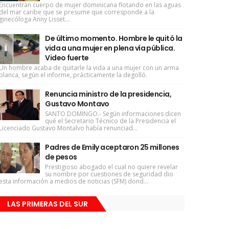
Encuentran cuerpo de mujer dominicana flotando en las aguas
del mar caribe que se presume que corresponde a la
ginecóloga Anny Lisset...
De último momento. Hombre le quitó la
vida a una mujer en plena vía pública.
Video fuerte
Un hombre acaba de quitarle la vida a una mujer con un arma
blanca, según el informe, prácticamente la degolló.
Renuncia ministro de la presidencia,
Gustavo Montavo
SANTO DOMINGO.- Según informaciones dicen
qué el Secretario Técnico de la Presidencia el
Licenciado Gustavo Montalvo había renunciad...
Padres de Emily aceptaron 25 millones
de pesos
Prestigioso abogado el cual no quiere revelar
su nombre por cuestiones de seguridad dio
esta información a medios de noticias (SFM) dond...
LAS PRIMERAS DEL SUR