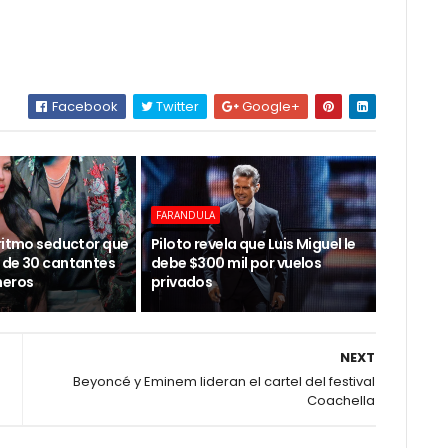
Facebook
Twitter
Google+
FARANDULA
 ritmo seductor que
Piloto revela que Luis Miguel le
 de 30 cantantes
debe $300 mil por vuelos
neros
privados
NEXT
Beyoncé y Eminem lideran el cartel del festival
Coachella