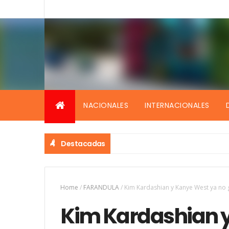
NACIONALES
INTERNACIONALES
Destacadas
Home
/
FARANDULA
/
Kim Kardashian y Kanye West ya no 
Kim Kardashian y