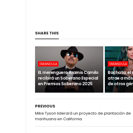
SHARE THIS
FARANDULA
FARANDULA
EL merenguero Aramis Camilo
Bachata: el
recibirá un Soberano Especial
atrae a más
en Premios Soberano 2025
de otros gé
PREVIOUS
Mike Tyson liderará un proyecto de plantación de
marihuana en California