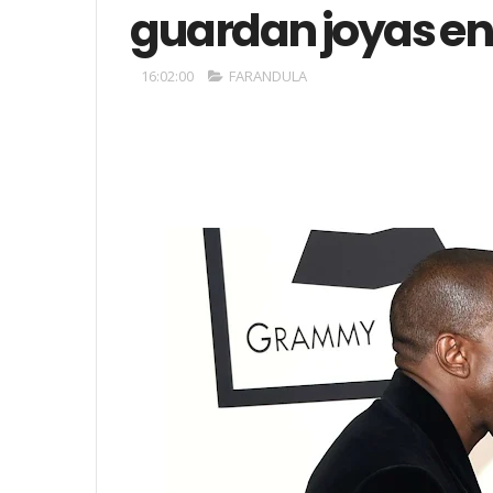
guardan joyas en
16:02:00
FARANDULA