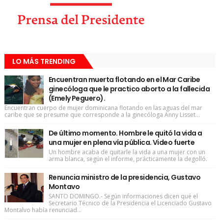
LO MÁS TRENDING
Encuentran muerta flotando en el Mar Caribe
ginecóloga que le practico aborto a la fallecida
(Emely Peguero).
Encuentran cuerpo de mujer dominicana flotando en las aguas del mar
caribe que se presume que corresponde a la ginecóloga Anny Lisset...
De último momento. Hombre le quitó la vida a
una mujer en plena vía pública. Video fuerte
Un hombre acaba de quitarle la vida a una mujer con un
arma blanca, según el informe, prácticamente la degolló.
Renuncia ministro de la presidencia, Gustavo
Montavo
SANTO DOMINGO.- Según informaciones dicen qué el
Secretario Técnico de la Presidencia el Licenciado Gustavo
Montalvo había renunciad...