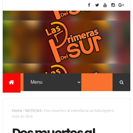
Home
/
NOTICIAS
/
Dos muertos al estrellarse un helicóptero
ruso en Siria
Dos muertos al