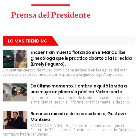
LO MÁS TRENDING
Encuentran muerta flotando en el Mar Caribe
ginecóloga que le practico aborto a la fallecida
(Emely Peguero).
Encuentran cuerpo de mujer dominicana flotando en las aguas del mar
caribe que se presume que corresponde a la ginecóloga Anny Lisset...
De último momento. Hombre le quitó la vida a
una mujer en plena vía pública. Video fuerte
Un hombre acaba de quitarle la vida a una mujer con un
arma blanca, según el informe, prácticamente la degolló.
Renuncia ministro de la presidencia, Gustavo
Montavo
SANTO DOMINGO.- Según informaciones dicen qué el
Secretario Técnico de la Presidencia el Licenciado Gustavo
Montalvo había renunciad...