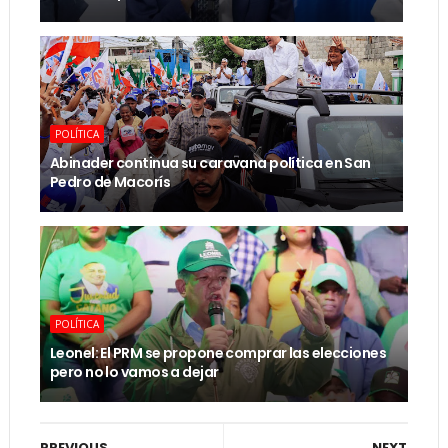
POLÍTICA
Abinader continua su caravana política en San
Pedro de Macorís
POLÍTICA
Leonel: El PRM se propone comprar las elecciones
pero no lo vamos a dejar
PREVIOUS
NEXT