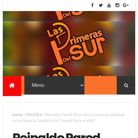
Home
/
POLÍTICA
/
Reinaldo Pared Pérez dice primarias abiertas
no violenta la Constitución “Leonel tiene miedo”.
Reinaldo Pared