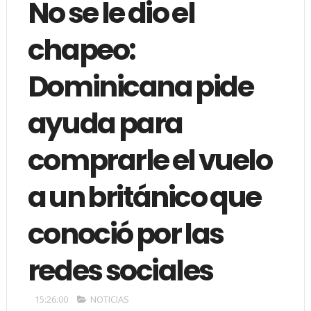
No se le dio el
chapeo:
Dominicana pide
ayuda para
comprarle el vuelo
a un británico que
conoció por las
redes sociales
15:26:00
NOTICIAS