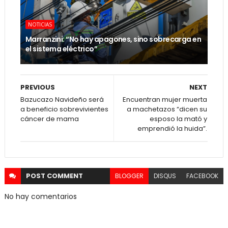
NOTICIAS
Marranzini: “No hay apagones, sino sobrecarga en
el sistema eléctrico”
PREVIOUS
NEXT
Bazucazo Navideño será
Encuentran mujer muerta
a beneficio sobrevivientes
a machetazos “dicen su
cáncer de mama
esposo la mató y
emprendió la huida”.
POST
COMMENT
BLOGGER
DISQUS
FACEBOOK
No hay comentarios