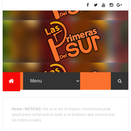
Home
/
NOTICIAS
/
No se le dio el chapeo: Dominicana pide
ayuda para comprarle el vuelo a un británico que conoció por
las redes sociales