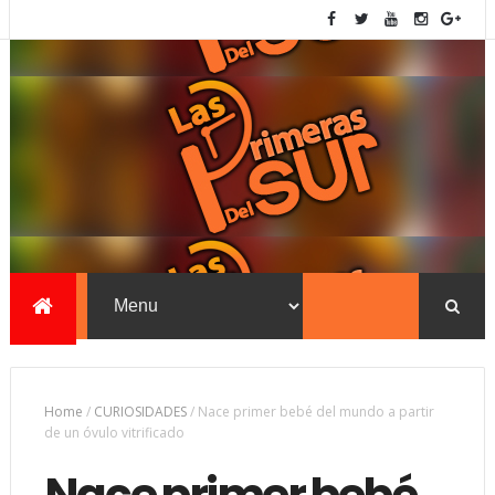
Home
/
CURIOSIDADES
/
Nace primer bebé del mundo a partir
de un óvulo vitrificado
Nace primer bebé