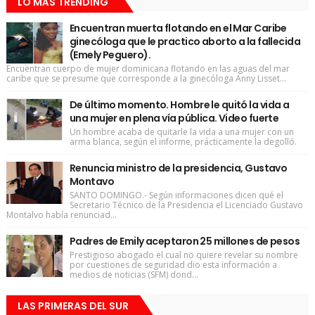
LO MÁS TRENDING
Encuentran muerta flotando en el Mar Caribe
ginecóloga que le practico aborto a la fallecida
(Emely Peguero).
Encuentran cuerpo de mujer dominicana flotando en las aguas del mar
caribe que se presume que corresponde a la ginecóloga Anny Lisset...
De último momento. Hombre le quitó la vida a
una mujer en plena vía pública. Video fuerte
Un hombre acaba de quitarle la vida a una mujer con un
arma blanca, según el informe, prácticamente la degolló.
Renuncia ministro de la presidencia, Gustavo
Montavo
SANTO DOMINGO.- Según informaciones dicen qué el
Secretario Técnico de la Presidencia el Licenciado Gustavo
Montalvo había renunciad...
Padres de Emily aceptaron 25 millones de pesos
Prestigioso abogado el cual no quiere revelar su nombre
por cuestiones de seguridad dio esta información a
medios de noticias (SFM) dond...
LAS PRIMERAS DEL SUR