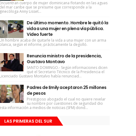
Encuentran cuerpo de mujer dominicana flotando en las aguas
del mar caribe que se presume que corresponde a la
ginecóloga Anny Lisset...
De último momento. Hombre le quitó la
vida a una mujer en plena vía pública.
Video fuerte
Un hombre acaba de quitarle la vida a una mujer con un arma
blanca, según el informe, prácticamente la degolló.
Renuncia ministro de la presidencia,
Gustavo Montavo
SANTO DOMINGO.- Según informaciones dicen
qué el Secretario Técnico de la Presidencia el
Licenciado Gustavo Montalvo había renunciad...
Padres de Emily aceptaron 25 millones
de pesos
Prestigioso abogado el cual no quiere revelar
su nombre por cuestiones de seguridad dio
esta información a medios de noticias (SFM) dond...
LAS PRIMERAS DEL SUR