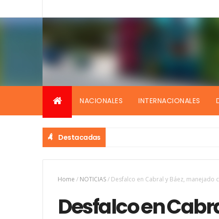
NACIONALES
INTERNACIONALES
Destacadas
Home
/
NOTICIAS
/
Desfalco en Cabral y Báez, manejado 
Desfalco en Cabr