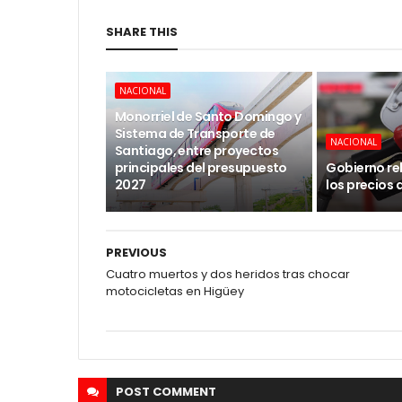
SHARE THIS
NACIONAL
Monorriel de Santo Domingo y
Sistema de Transporte de
NACIONAL
Santiago, entre proyectos
principales del presupuesto
Gobierno re
2027
los precios 
PREVIOUS
Cuatro muertos y dos heridos tras chocar
motocicletas en Higüey
POST
COMMENT