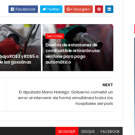
Facebook
Twitter
Google+
NACIONAL
Dueños de estaciones de
combustible retirarán uso
baja RD$3 y RD$5 a
verifone para pago
de las gasolinas
automático
NEXT
El diputado Mario Hidalgo: Gobierno cometió un
error al intervenir de forma simultánea todos los
hospitales del país
BLOGGER
DISQUS
FACEBOOK