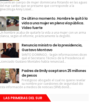
Encuentran cuerpo de mujer dominicana flotando en las aguas
del mar caribe que se presume que corresponde a la
ginecóloga Anny Lisset...
De último momento. Hombre le quitó la
vida a una mujer en plena vía pública.
Video fuerte
Un hombre acaba de quitarle la vida a una mujer con un arma
blanca, según el informe, prácticamente la degolló.
Renuncia ministro de la presidencia,
Gustavo Montavo
SANTO DOMINGO.- Según informaciones dicen
qué el Secretario Técnico de la Presidencia el
Licenciado Gustavo Montalvo había renunciad...
Padres de Emily aceptaron 25 millones
de pesos
Prestigioso abogado el cual no quiere revelar
su nombre por cuestiones de seguridad dio
esta información a medios de noticias (SFM) dond...
LAS PRIMERAS DEL SUR