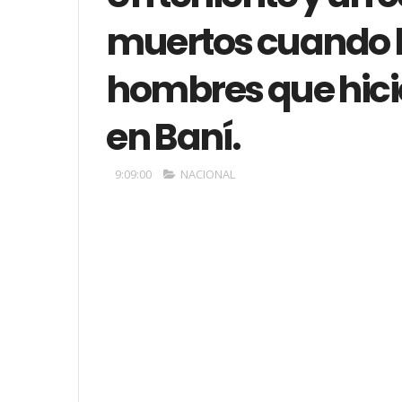
muertos cuando 
hombres que hici
en Baní.
9:09:00
NACIONAL