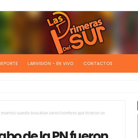
DEPORTE
LARIVISION - EN VIVO
CONTACTOS
on muertos cuando buscaban varios hombres que hicieron un
cabo de la PN fueron