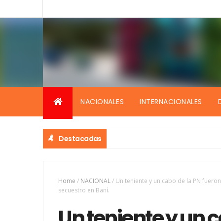
NACIONALES
INTERNACIONALES
Destacadas
Home
/
NACIONAL
/
Un teniente y un cabo de la PN fuer
secuestro en Baní.
Un teniente y un 