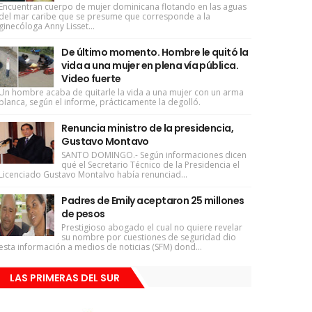
Encuentran cuerpo de mujer dominicana flotando en las aguas
del mar caribe que se presume que corresponde a la
ginecóloga Anny Lisset...
De último momento. Hombre le quitó la
vida a una mujer en plena vía pública.
Video fuerte
Un hombre acaba de quitarle la vida a una mujer con un arma
blanca, según el informe, prácticamente la degolló.
Renuncia ministro de la presidencia,
Gustavo Montavo
SANTO DOMINGO.- Según informaciones dicen
qué el Secretario Técnico de la Presidencia el
Licenciado Gustavo Montalvo había renunciad...
Padres de Emily aceptaron 25 millones
de pesos
Prestigioso abogado el cual no quiere revelar
su nombre por cuestiones de seguridad dio
esta información a medios de noticias (SFM) dond...
LAS PRIMERAS DEL SUR