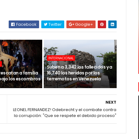
Facebook
Twitter
Google+
INTERNACIONAL
L
Suben a 3,342 los fallecidos y a
Rescatan a familia
16,740 los heridos por los
 bajo los escombros
terremotos en Venezuela
NEXT
LEONEL FERNANDEZ! Odebrecht y el combate contra
la corrupción: "Que se respete el debido proceso"