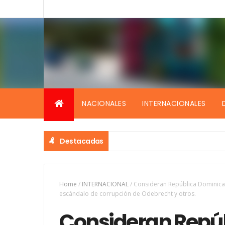
NACIONALES
INTERNACIONALES
Destacadas
Home
/
INTERNACIONAL
/
Consideran República Dominican
escándalo de corrupción de Odebrecht y otros.
Consideran Repú