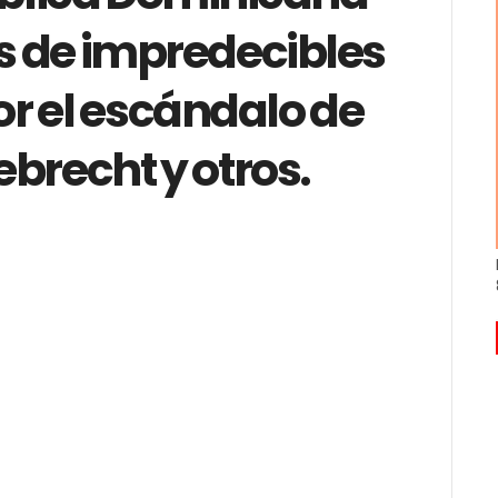
is de impredecibles
r el escándalo de
brecht y otros.