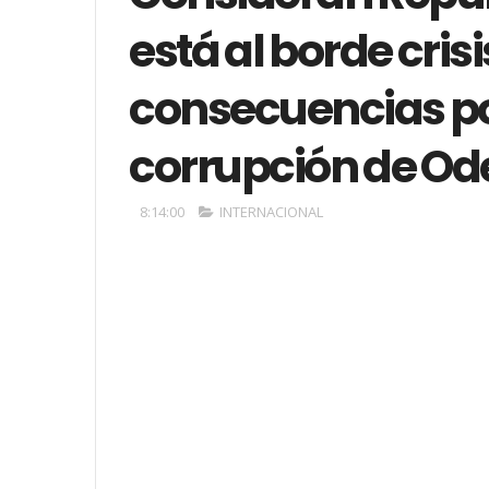
está al borde cris
consecuencias po
corrupción de Ode
8:14:00
INTERNACIONAL