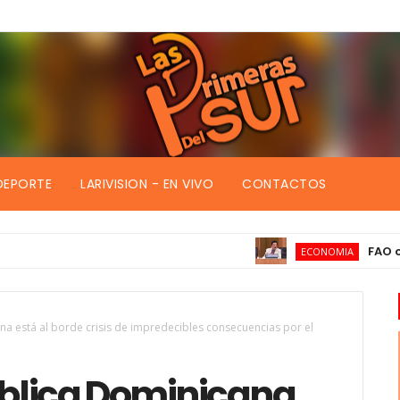
DEPORTE
LARIVISION - EN VIVO
CONTACTOS
FAO certific
ECONOMIA
a está al borde crisis de impredecibles consecuencias por el
blica Dominicana