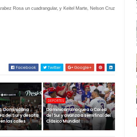
rabez Rosa un cuadrangular, y Keitel Marte, Nelson Cruz
Facebook
Twitter
Google+
DEPORTES
SD: Dominicana
Dominicana noquea a Corea
a del Sur y desata
del Sur y avanza a semifinal del
en las calles
Clásico Mundial