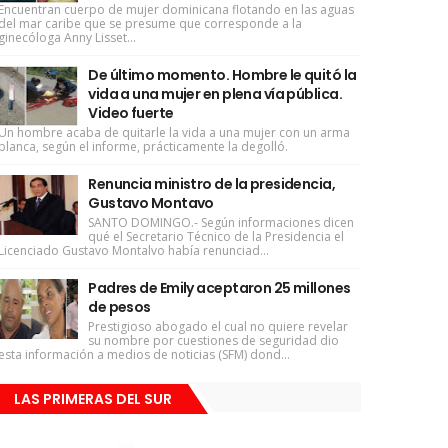
Encuentran cuerpo de mujer dominicana flotando en las aguas
del mar caribe que se presume que corresponde a la
ginecóloga Anny Lisset...
De último momento. Hombre le quitó la
vida a una mujer en plena vía pública.
Video fuerte
Un hombre acaba de quitarle la vida a una mujer con un arma
blanca, según el informe, prácticamente la degolló.
Renuncia ministro de la presidencia,
Gustavo Montavo
SANTO DOMINGO.- Según informaciones dicen
qué el Secretario Técnico de la Presidencia el
Licenciado Gustavo Montalvo había renunciad...
Padres de Emily aceptaron 25 millones
de pesos
Prestigioso abogado el cual no quiere revelar
su nombre por cuestiones de seguridad dio
esta información a medios de noticias (SFM) dond...
LAS PRIMERAS DEL SUR