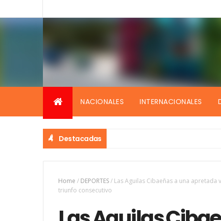
NACIONALES
INTERNACIONALES
Destacadas
Home
/
DEPORTES
/
Las Aguilas Cibaeñas a una apretada v
triunfo consecutivo
Las Aguilas Ciba