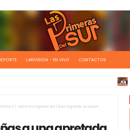
DEPORTE
LARIVISION - EN VIVO
CONTACTOS
ECONO
ictoria 2-1 sobre los Gigantes del Cibao logrando su octavo
eñas a una apretada