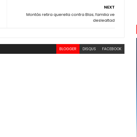
NEXT
Montás retira querella contra Blas; familia ve
deslealtad
BLOGGER
DISQUS
FACEBOOK