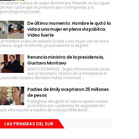
Encuentran cuerpo de mujer dominicana flotando en las aguas
del mar caribe que se presume que corresponde a la
ginecóloga Anny Lisset...
De último momento. Hombre le quitó la
vida a una mujer en plena vía pública.
Video fuerte
Un hombre acaba de quitarle la vida a una mujer con un arma
blanca, según el informe, prácticamente la degolló.
Renuncia ministro de la presidencia,
Gustavo Montavo
SANTO DOMINGO.- Según informaciones dicen
qué el Secretario Técnico de la Presidencia el
Licenciado Gustavo Montalvo había renunciad...
Padres de Emily aceptaron 25 millones
de pesos
Prestigioso abogado el cual no quiere revelar
su nombre por cuestiones de seguridad dio
esta información a medios de noticias (SFM) dond...
LAS PRIMERAS DEL SUR