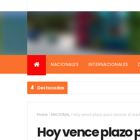
NACIONALES
INTERNACIONALES
Destacadas
Home
/
NACIONAL
/
Hoy vence plazo para renovar el marb
Hoy vence plazo p