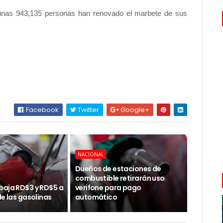
 unas 943,135 personas han renovado el marbete de sus
Facebook
Twitter
Google+
NACIONAL
Dueños de estaciones de
combustible retirarán uso
baja RD$3 y RD$5 a
verifone para pago
de las gasolinas
automático