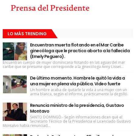
LO MÁS TRENDING
Encuentran muerta flotando en el Mar Caribe
ginecóloga que le practico aborto a la fallecida
(Emely Peguero).
Encuentran cuerpo de mujer dominicana flotando en las aguas del mar
caribe que se presume que corresponde a la ginecóloga Anny Lisset...
De último momento. Hombre le quitó la vida a
una mujer en plena vía pública. Video fuerte
Un hombre acaba de quitarle la vida a una mujer con un
arma blanca, según el informe, prácticamente la degolló.
Renuncia ministro de la presidencia, Gustavo
Montavo
SANTO DOMINGO.- Según informaciones dicen qué el
Secretario Técnico de la Presidencia el Licenciado Gustavo
Montalvo había renunciad...