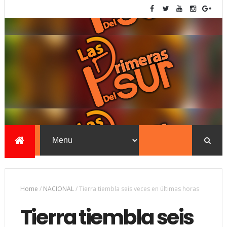
Home
/
NACIONAL
/
Tierra tiembla seis veces en últimas horas
Tierra tiembla seis