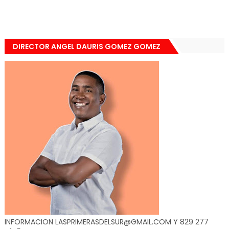
DIRECTOR ANGEL DAURIS GOMEZ GOMEZ
INFORMACION LASPRIMERASDELSUR@GMAIL.COM Y 829 277