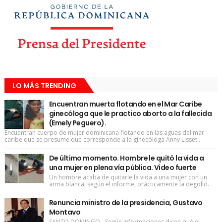
LO MÁS TRENDING
Encuentran muerta flotando en el Mar Caribe
ginecóloga que le practico aborto a la fallecida
(Emely Peguero).
Encuentran cuerpo de mujer dominicana flotando en las aguas del mar
caribe que se presume que corresponde a la ginecóloga Anny Lisset...
De último momento. Hombre le quitó la vida a
una mujer en plena vía pública. Video fuerte
Un hombre acaba de quitarle la vida a una mujer con un
arma blanca, según el informe, prácticamente la degolló.
Renuncia ministro de la presidencia, Gustavo
Montavo
SANTO DOMINGO.- Según informaciones dicen qué el