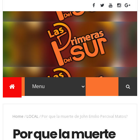
Home
/
LOCAL
/
Por que la muerte de John Emilio Percival Matos?
Por que la muerte