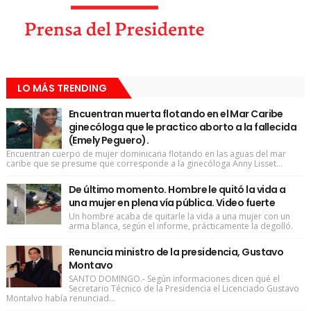
LO MÁS TRENDING
Encuentran muerta flotando en el Mar Caribe
ginecóloga que le practico aborto a la fallecida
(Emely Peguero).
Encuentran cuerpo de mujer dominicana flotando en las aguas del mar
caribe que se presume que corresponde a la ginecóloga Anny Lisset...
De último momento. Hombre le quitó la vida a
una mujer en plena vía pública. Video fuerte
Un hombre acaba de quitarle la vida a una mujer con un
arma blanca, según el informe, prácticamente la degolló.
Renuncia ministro de la presidencia, Gustavo
Montavo
SANTO DOMINGO.- Según informaciones dicen qué el
Secretario Técnico de la Presidencia el Licenciado Gustavo
Montalvo había renunciad...