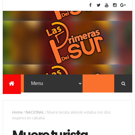
Home
/
NACIONAL
/
Muere turista alemán estaba con dos
mujeres en cabaña
Muere turista