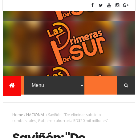
Home
/
NACIONAL
/
Saviñón: "De eliminar subsidio
combustibles, Gobierno ahorraría RD$20 mil millones”
Saviñón: "De