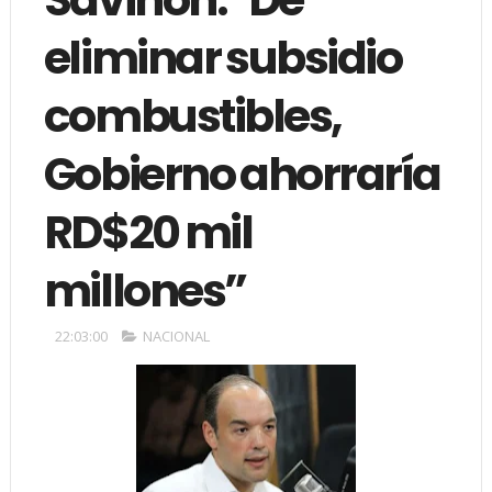
eliminar subsidio
combustibles,
Gobierno ahorraría
RD$20 mil
millones”
22:03:00
NACIONAL