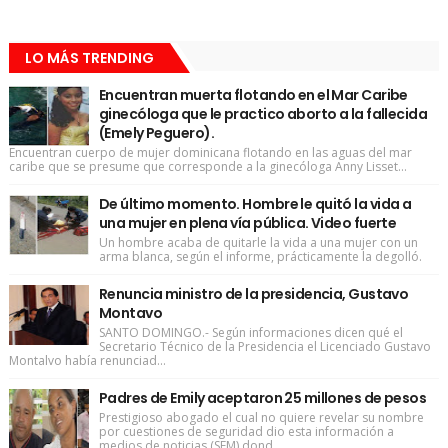
LO MÁS TRENDING
Encuentran muerta flotando en el Mar Caribe
ginecóloga que le practico aborto a la fallecida
(Emely Peguero).
Encuentran cuerpo de mujer dominicana flotando en las aguas del mar
caribe que se presume que corresponde a la ginecóloga Anny Lisset...
De último momento. Hombre le quitó la vida a
una mujer en plena vía pública. Video fuerte
Un hombre acaba de quitarle la vida a una mujer con un
arma blanca, según el informe, prácticamente la degolló.
Renuncia ministro de la presidencia, Gustavo
Montavo
SANTO DOMINGO.- Según informaciones dicen qué el
Secretario Técnico de la Presidencia el Licenciado Gustavo
Montalvo había renunciad...
Padres de Emily aceptaron 25 millones de pesos
Prestigioso abogado el cual no quiere revelar su nombre
por cuestiones de seguridad dio esta información a
medios de noticias (SFM) dond...