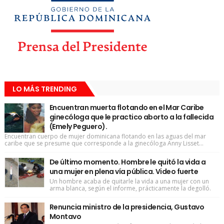
LO MÁS TRENDING
Encuentran muerta flotando en el Mar Caribe
ginecóloga que le practico aborto a la fallecida
(Emely Peguero).
Encuentran cuerpo de mujer dominicana flotando en las aguas del mar
caribe que se presume que corresponde a la ginecóloga Anny Lisset...
De último momento. Hombre le quitó la vida a
una mujer en plena vía pública. Video fuerte
Un hombre acaba de quitarle la vida a una mujer con un
arma blanca, según el informe, prácticamente la degolló.
Renuncia ministro de la presidencia, Gustavo
Montavo