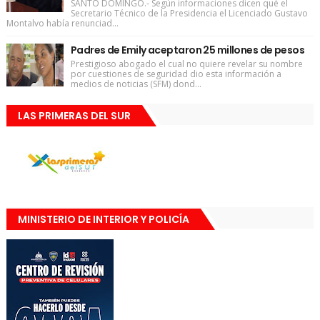
SANTO DOMINGO.- Según informaciones dicen qué el
Secretario Técnico de la Presidencia el Licenciado Gustavo
Montalvo había renunciad...
Padres de Emily aceptaron 25 millones de pesos
Prestigioso abogado el cual no quiere revelar su nombre
por cuestiones de seguridad dio esta información a
medios de noticias (SFM) dond...
LAS PRIMERAS DEL SUR
MINISTERIO DE INTERIOR Y POLICÍA