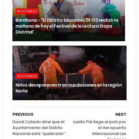
REGIONALES
Barahona.- "El Distrito Educativo 01-03 realizó la
mañana de hoy el Festival de la Lectura Etapa
Distrital'.
REGIONALES
Niños desaparecen tras inundaciones en la región
Norte
PREVIOUS
NEXT
David Collado dice que el
Luisito Pié llega al país por
Ayuntamiento del Distrito
el Aeropuerto
Nacional está “quebrado”
Internacional Las