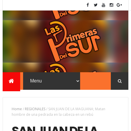
Home
/
REGIONALES
/
SAN JUAN DE LA MAGUANA; Matan
hombre de una pedrada en la cabeza en un rebú
SAN JUAN DE LA