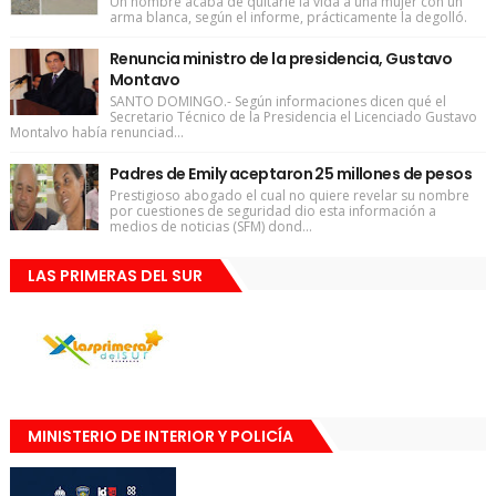
Un hombre acaba de quitarle la vida a una mujer con un
arma blanca, según el informe, prácticamente la degolló.
Renuncia ministro de la presidencia, Gustavo
Montavo
SANTO DOMINGO.- Según informaciones dicen qué el
Secretario Técnico de la Presidencia el Licenciado Gustavo
Montalvo había renunciad...
Padres de Emily aceptaron 25 millones de pesos
Prestigioso abogado el cual no quiere revelar su nombre
por cuestiones de seguridad dio esta información a
medios de noticias (SFM) dond...
LAS PRIMERAS DEL SUR
MINISTERIO DE INTERIOR Y POLICÍA