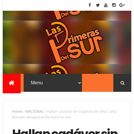
Home
/
NACIONAL
/
Hallan cadáver sin órganos de niña Carla
Massiel, desaparecida hace un año
Hallan cadáver sin