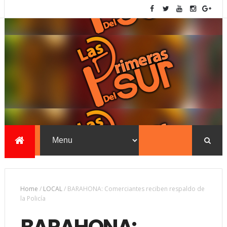
Home
/
LOCAL
/
BARAHONA: Comerciantes reciben respaldo de
la Policía
BARAHONA: