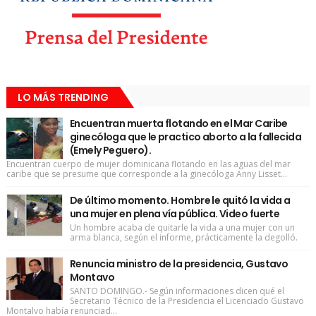
LO MÁS TRENDING
Encuentran muerta flotando en el Mar Caribe
ginecóloga que le practico aborto a la fallecida
(Emely Peguero).
Encuentran cuerpo de mujer dominicana flotando en las aguas del mar
caribe que se presume que corresponde a la ginecóloga Anny Lisset...
De último momento. Hombre le quitó la vida a
una mujer en plena vía pública. Video fuerte
Un hombre acaba de quitarle la vida a una mujer con un
arma blanca, según el informe, prácticamente la degolló.
Renuncia ministro de la presidencia, Gustavo
Montavo
SANTO DOMINGO.- Según informaciones dicen qué el
Secretario Técnico de la Presidencia el Licenciado Gustavo
Montalvo había renunciad...