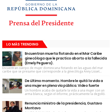
LO MÁS TRENDING
Encuentran muerta flotando en el Mar Caribe
ginecóloga que le practico aborto a la fallecida
(Emely Peguero).
Encuentran cuerpo de mujer dominicana flotando en las aguas del mar
caribe que se presume que corresponde a la ginecóloga Anny Lisset...
De último momento. Hombre le quitó la vida a
una mujer en plena vía pública. Video fuerte
Un hombre acaba de quitarle la vida a una mujer con un
arma blanca, según el informe, prácticamente la degolló.
Renuncia ministro de la presidencia, Gustavo
Montavo