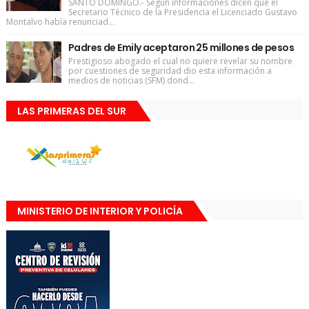
SANTO DOMINGO.- Según informaciones dicen qué el
Secretario Técnico de la Presidencia el Licenciado Gustavo
Montalvo había renunciad...
Padres de Emily aceptaron 25 millones de pesos
Prestigioso abogado el cual no quiere revelar su nombre
por cuestiones de seguridad dio esta información a
medios de noticias (SFM) dond...
LAS PRIMERAS DEL SUR
MINISTERIO DE INTERIOR Y POLICÍA