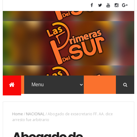
Home
/
NACIONAL
/
Abogado de exsecretario FF. AA. dice
arresto fue arbitrario
Abogado de